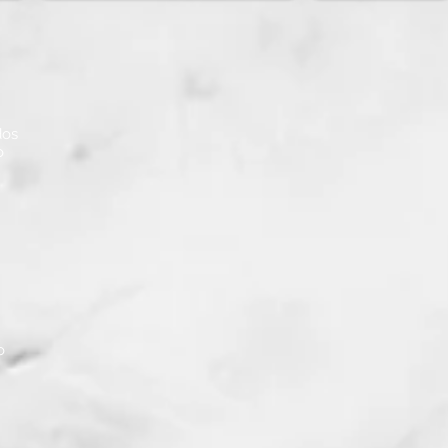
dos
o
o