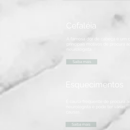
Cefaléia
A famosa dor de cabeça é um 
principais motivos de procura a
neurologista
Saiba mais
Esquecimentos
É causa frequente de procura a
neurologista e pode ter várias
causas...
Saiba mais