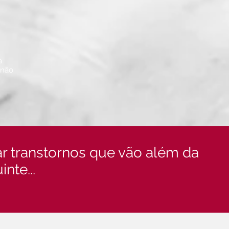
a
 não
ar transtornos que vão além da
nte...