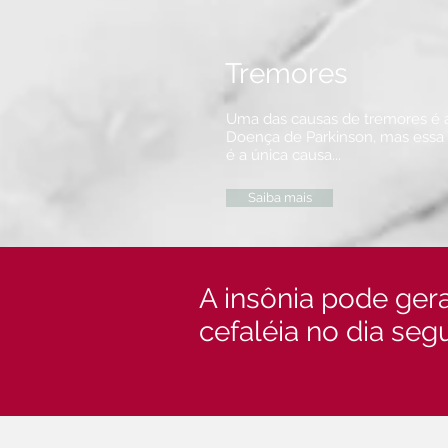
Tremores
Uma das causas de tremores é 
Doença de Parkinson, mas essa
é a única causa...
Saiba mais
A insônia pode ger
cefaléia no dia segui