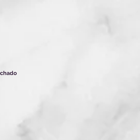
Siga-nos nas redes sociais!
Vídeos e outros conteúdos sobre neurologia
achado