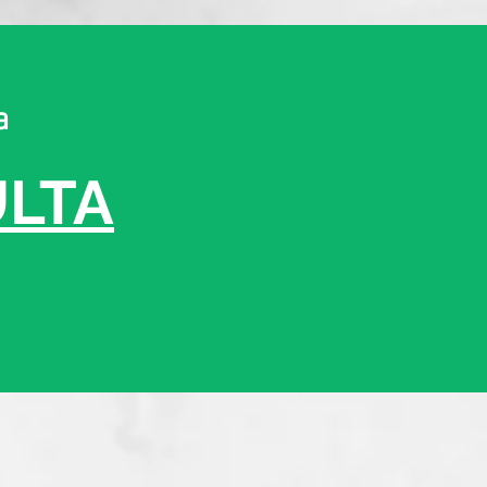
a
ULTA