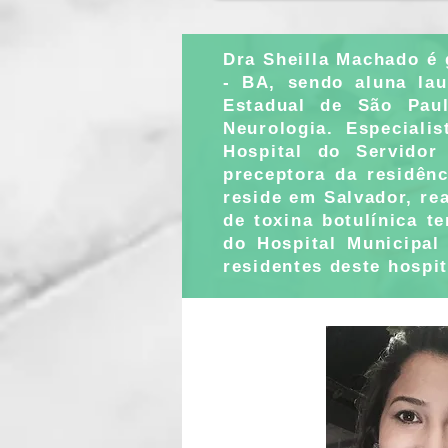
Dra Sheilla Machado é
- BA, sendo aluna lau
Estadual de São Paul
Neurologia. Especiali
Hospital do Servido
preceptora da residên
reside em Salvador, re
de toxina botulínica t
do Hospital Municipal
residentes deste hospit