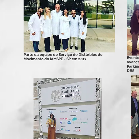
Parte da equipe do Serviço de Distúrbios do
Evento
Movimento do IAMSPE - SP em 2017
avança
Parkin
DBS