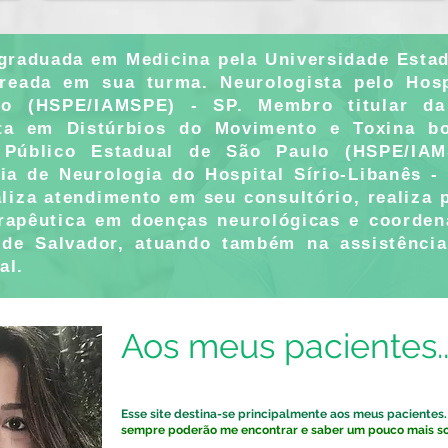
 graduada em Medicina pela Universidade Esta
reada em sua turma. Neurologista pelo Hosp
o (HSPE/IAMSPE) - SP. Membro titular da
sta em Distúrbios do Movimento e Toxina bot
r Público Estadual de São Paulo (HSPE/IA
cia de Neurologia do Hospital Sírio-Libanês 
aliza atendimento em seu consultório, realiza
erapêutica em doenças neurológicas e coorden
 de Salvador, atuando também na assistência
al.
Aos meus pacientes..
Esse site destina-se
principalmente aos meus pacientes.
sempre poderão me encontrar e saber um pouco mais so