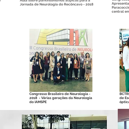
8
Aula sobre parkinsonismos atípicos para a
Apresenta
Jornada de Neurologia do Recôncavo - 2018
Paracocci
central e
Congresso Brasileiro de Neurologia -
BCTRI
2018 - Várias gerações da Neurologia
de Es
do IAMSPE
óptic