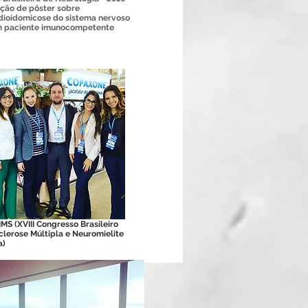
ção de pôster sobre
dioidomicose do sistema nervoso
m paciente imunocompetente
MS (XVIII Congresso Brasileiro
clerose Múltipla e Neuromielite
a)