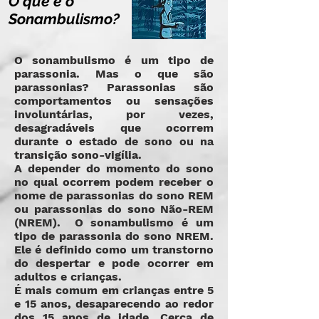
O que é o
Sonambulismo?
O sonambulismo é um tipo de
parassonia. Mas o que são
parassonias? Parassonias são
comportamentos ou sensações
involuntárias, por vezes,
desagradáveis que ocorrem
durante o estado de sono ou na
transição sono-vigília.
A depender do momento do sono
no qual ocorrem podem receber o
nome de parassonias do sono REM
ou parassonias do sono Não-REM
(NREM).
O sonambulismo é um
tipo de parassonia do sono NREM.
Ele é definido como um transtorno
do despertar e pode ocorrer em
adultos e crianças.
É mais comum em crianças entre 5
e 15 anos, desaparecendo ao redor
dos 15 anos de idade. Cerca de