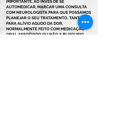
IMPORTANTE, AO INVÉS DE SE
AUTOMEDICAR, MARCAR UMA CONSULTA
COM NEUROLOGISTA PARA QUE POSSAMOS
PLANEJAR O SEU TRATAMENTO, TANTO
PARA ALÍVIO AGUDO DA DOR,
NORMALMENTE FEITO COM MEDICAÇÃO
ORAL ASSOCIADO OU NÃO A BLOQUEIO
ANESTÉSICO, COMO PARA INÍCIO DE
MEDICAÇÃO PREVENTIVA PARA REDUZIR A
FREQUENCIA E A INTENSIDADE DAS CRISES
DE DOR, SEJA POR ENXAQUECA OU OUTRO
TIPO DE DOR.
NORMALMENTE ESSE TRATAMENTO PODE
SER FEITO COM MEDICAÇÃO ORAL,
ANTICORPO MONOCLONAL OU COM
APLICAÇÃO DE TOXINA BOTULÍNICA.
ALÉM DISSO, É SUPER IMPORTANTE A
MODIFICAÇÃO DE ESTILO DE VIDA:
EXERCÍCIO FÍSICO, DIETA SAUDÁVEL,
HIDRATAÇÃO, REDUÇÃO DO ESTRESSE,
TRATAMENTO DE DOENÇAS PSIQUIÁTRICAS
COMO ANSIEDADE E DEPRESSÃO, EVITAR
ÁLCOOL E CONTINUAR EVITANDO O USO
ABUSIVO DE ANALGÉSICOS.